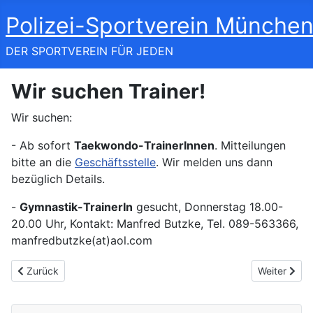
Polizei-Sportverein München
DER SPORTVEREIN FÜR JEDEN
Wir suchen Trainer!
Wir suchen:
- Ab sofort
Taekwondo-TrainerInnen
. Mitteilungen
bitte an die
Geschäftsstelle
. Wir melden uns dann
bezüglich Details.
-
Gymnastik-TrainerIn
gesucht, Donnerstag 18.00-
20.00 Uhr, Kontakt: Manfred Butzke, Tel. 089-563366,
manfredbutzke(at)aol.com
Previous article: Öffnungszeiten der Geschäftsstelle
Next article:
Zurück
Weiter